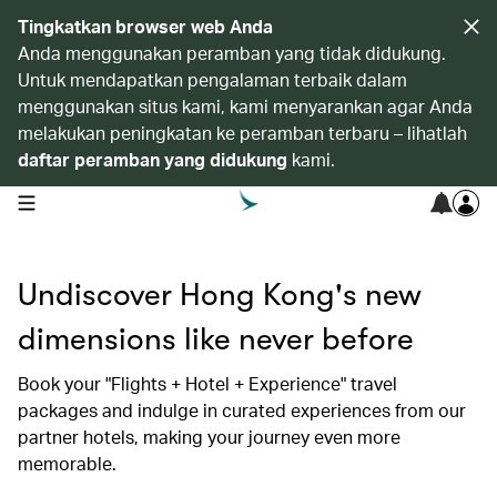
Tingkatkan browser web Anda
Anda menggunakan peramban yang tidak didukung.
Untuk mendapatkan pengalaman terbaik dalam
menggunakan situs kami, kami menyarankan agar Anda
melakukan peningkatan ke peramban terbaru – lihatlah
daftar peramban yang didukung
kami.
open navigation menu
Undiscover Hong Kong's new
dimensions like never before
Book your "Flights + Hotel + Experience" travel
packages and indulge in curated experiences from our
partner hotels, making your journey even more
memorable.