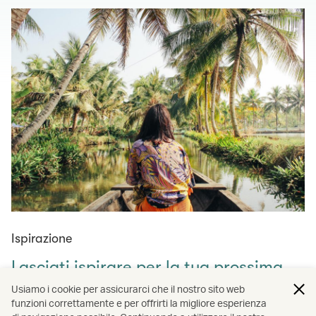
Ispirazione
Lasciati ispirare per la tua prossima
avventura
Usiamo i cookie per assicurarci che il nostro sito web
funzioni correttamente e per offrirti la migliore esperienza