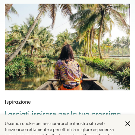
Ispirazione
Lasciati ispirare per la tua prossima
avventura
Usiamo i cookie per assicurarci che il nostro sito web
funzioni correttamente e per offrirti la migliore esperienza