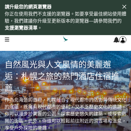
請升級您的網頁瀏覽器
你正在使用我們不支援的瀏覽器。如要享受最佳網站使用體
驗，我們建議你升級至更新版本的瀏覽器—請參閱我們的
支援瀏覽器清單
。
open navigation menu
自然風光與人文風情的美麗邂
逅：札幌之旅的熱門酒店住宿推
薦
作為北海道的首府，札幌融合了現代都市的活力與傳統文化
的底蘊，既擁有現代都市的便利，又不乏歷史文化的遺跡。
你可以漫步於美麗的公園、探索歷史悠久的建築、或探索熱
鬧的街區。此外，你還可以輕鬆前往附近的滑雪場和溫泉，
享受戶外探險的樂趣。