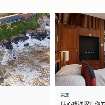
設施
貼心禮遇躍升你