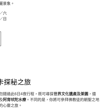
麗景象。
／六
／日
dow)
卡探秘之旅
勿錯過此6日4夜行程，既可尋探
世界文化遺產及茶園
，還
及
阿育吠陀水療
。不同的是，你將可參拜佛教徒的朝聖之地
的心靈之旅。