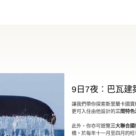
9日7夜︰巴瓦建
讓我們帶你探索斯里蘭卡國寶級設
更可入住由他設計的
三間特色
此外，你亦可遊覽
三大聯合國
橋。於每年十一月至四月的旺