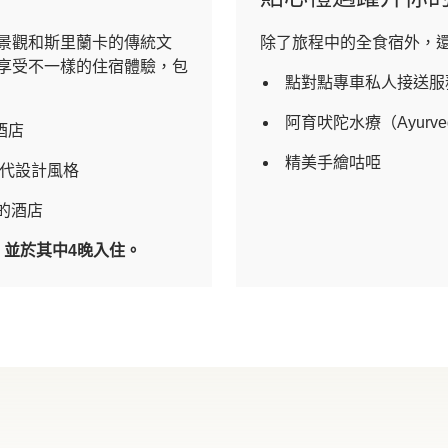
景觀和斯里蘭卡的傳統文
除了旅程中的全食宿外，
享受不一樣的住宿體驗，包
點對點專車私人接送服務
阿育吠陀水療（Ayurved
酒店
精美手繪咕𠱸
代設計風格
的酒店
，並於其中4晚入住。