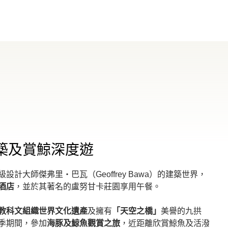
築及賞鯨深度遊
計大師傑弗里‧巴瓦（Geoffrey Bawa）的建築世界，
酒店
，並於其著名的盧努甘卡莊園享用午餐。
教科文組織世界文化遺產
及擁有
「天空之橋」
美譽的九拱
季期間，參加
海豚及鯨魚觀賞之旅
，近距離欣賞鯨魚及活潑