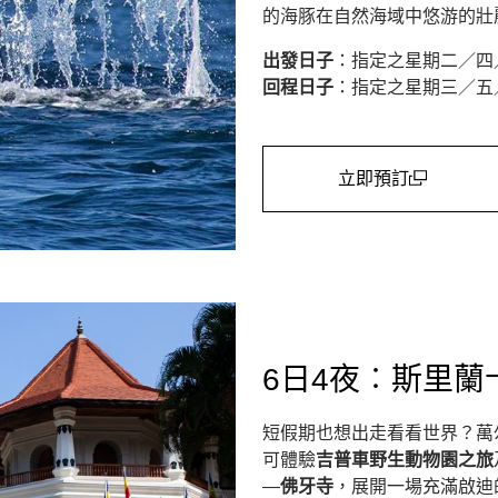
的海豚在自然海域中悠游的壯
出發日子
：指定之星期二／四
回程日子
：指定之星期三／五
立即預訂
(open in a new win
6日4夜︰斯里蘭
短假期也想出走看看世界？萬
可體驗
吉普車野生動物園之旅
—
佛牙寺
，展開一場充滿啟迪