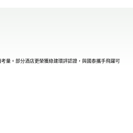
續考量。部分酒店更榮獲綠建環評認證，與國泰攜手飛躍可