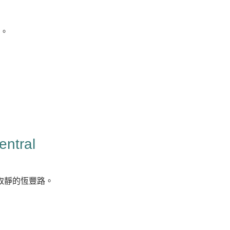
利。
entral
中取靜的恆豐路。