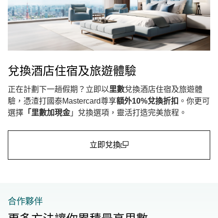
兌換酒店住宿及旅遊體驗
正在計劃下一趟假期？立即以
里數
兌換酒店住宿及旅遊體
驗，憑渣打國泰Mastercard尊享
額外10%兌換折扣
。你更可
選擇
「里數加現金
」兌換選項，靈活打造完美旅程。
立即兌換
(open in a new window)
合作夥伴