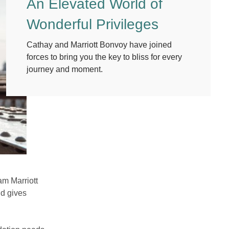
An Elevated World of
Wonderful Privileges
Cathay and Marriott Bonvoy have joined
forces to bring you the key to bliss for every
journey and moment.
am Marriott
nd gives