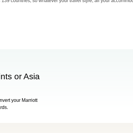
 139 countries, so whatever your travel style, all your accomm
nts or Asia
vert your Marriott
rds.