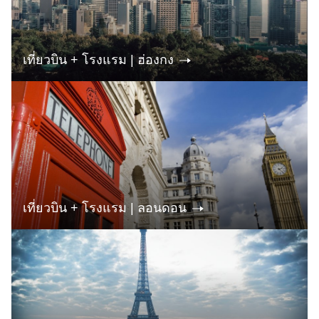
เที่ยวบิน + โรงแรม | ฮ่องกง
เที่ยวบิน + โรงแรม | ลอนดอน