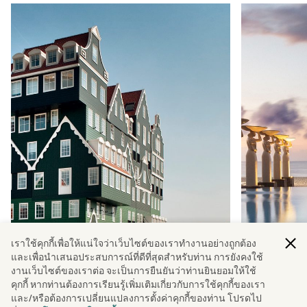
เราใช้คุกกี้เพื่อให้แน่ใจว่าเว็บไซต์ของเราทํางานอย่างถูกต้อง
และเพื่อนําเสนอประสบการณ์ที่ดีที่สุดสําหรับท่าน การยังคงใช้
งานเว็บไซต์ของเราต่อ จะเป็นการยืนยันว่าท่านยินยอมให้ใช้
คุกกี้ หากท่านต้องการเรียนรู้เพิ่มเติมเกี่ยวกับการใช้คุกกี้ของเรา
Happy holidays: colourful hotels for
Ultimate 
และ/หรือต้องการเปลี่ยนแปลงการตั้งค่าคุกกี้ของท่าน โปรดไป