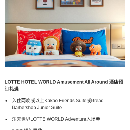
LOTTE HOTEL WORLD Amusement All Around 酒店预
订礼遇
入住两晚或以上Kakao Friends Suite或Bread
Barbershop Junior Suite
乐天世界LOTTE WORLD Adventure入场券