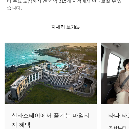
터 주요 도심까지 전국 약 315개 지점에서 만나보실 수 있
습니다.
자세히 보기
(open in a new window)
신라스테이에서 즐기는 마일리
타다 타
지 혜택
공항부터 