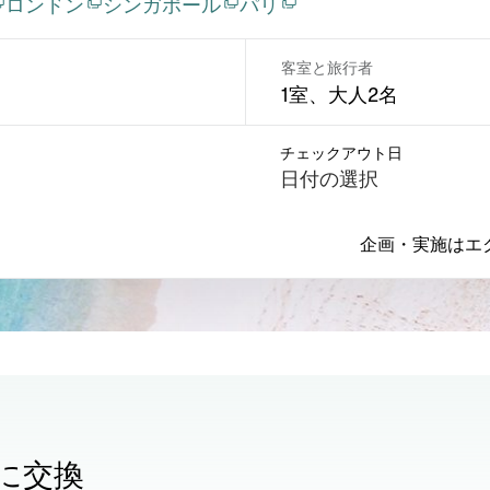
ロンドン
シンガポール
パリ
客室と旅行者
1室、大人2名
チェックアウト日
日付の選択
企画・実施はエ
に交換