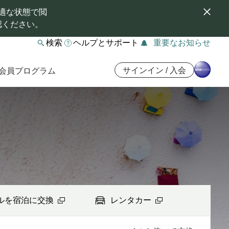
適な状態で閲
認ください。
検索
ヘルプとサポート
重要なお知らせ
サインイン / 入会
会員プログラム
ルを宿泊に交換
レンタカー