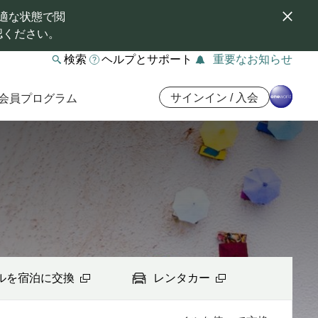
適な状態で閲
認ください。
検索
ヘルプとサポート
重要なお知らせ
サインイン / 入会
会員プログラム
ルを宿泊に交換
レンタカー