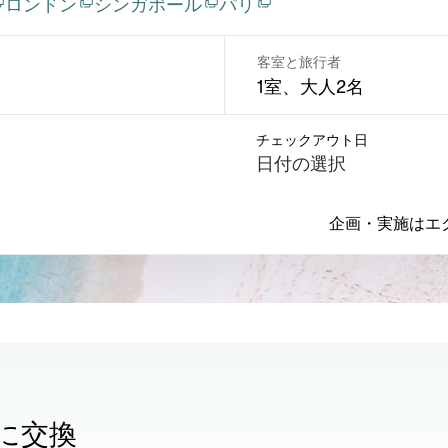
ロンドン
シンガポール
パリ
客室と旅行者
1室、大人2名
チェックアウト日
日付の選択
企画・実施はエ
に交換