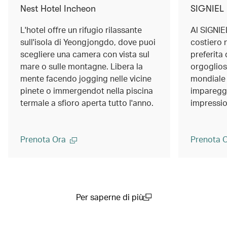
Nest Hotel Incheon
SIGNIEL
L'hotel offre un rifugio rilassante
Al SIGNIE
sull'isola di Yeongjongdo, dove puoi
costiero n
scegliere una camera con vista sul
preferita 
mare o sulle montagne. Libera la
orgoglioso
mente facendo jogging nelle vicine
mondiale e
pinete o immergendot nella piscina
impareggi
termale a sfioro aperta tutto l'anno.
impressi
Prenota Ora
Prenota 
Per saperne di più
(open in a new window)