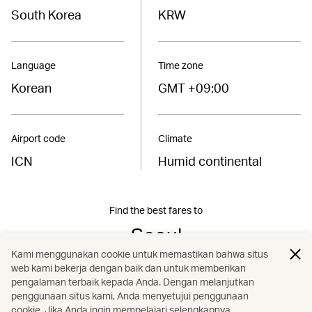
South Korea
KRW
Language
Time zone
Korean
GMT +09:00
Airport code
Climate
ICN
Humid continental
Find the best fares to
Seoul
Kami menggunakan cookie untuk memastikan bahwa situs
web kami bekerja dengan baik dan untuk memberikan
Book now
pengalaman terbaik kepada Anda. Dengan melanjutkan
penggunaan situs kami, Anda menyetujui penggunaan
cookie. Jika Anda ingin mempelajari selengkapnya