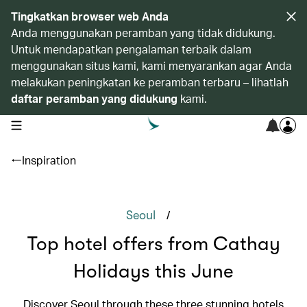
Tingkatkan browser web Anda
Anda menggunakan peramban yang tidak didukung.
Untuk mendapatkan pengalaman terbaik dalam
menggunakan situs kami, kami menyarankan agar Anda
melakukan peningkatan ke peramban terbaru – lihatlah
daftar peramban yang didukung
kami.
open navigation menu
Inspiration
/
Seoul
Top hotel offers from Cathay
Holidays this June
Discover Seoul through these three stunning hotels