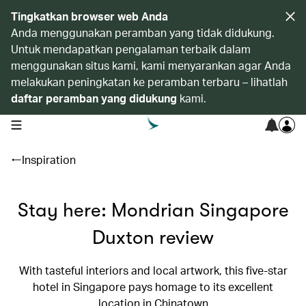
Tingkatkan browser web Anda
Anda menggunakan peramban yang tidak didukung.
Untuk mendapatkan pengalaman terbaik dalam
menggunakan situs kami, kami menyarankan agar Anda
melakukan peningkatan ke peramban terbaru – lihatlah
daftar peramban yang didukung
kami.
open navigation menu
Inspiration
Stay here: Mondrian Singapore
Duxton review
With tasteful interiors and local artwork, this five-star
hotel in Singapore pays homage to its excellent
location in Chinatown