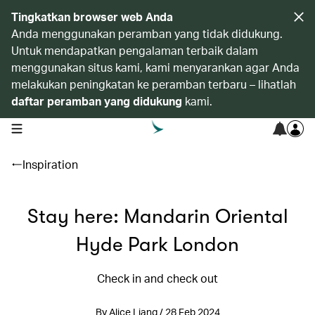
Tingkatkan browser web Anda
Anda menggunakan peramban yang tidak didukung.
Untuk mendapatkan pengalaman terbaik dalam
menggunakan situs kami, kami menyarankan agar Anda
melakukan peningkatan ke peramban terbaru – lihatlah
daftar peramban yang didukung
kami.
open navigation menu
Inspiration
Stay here: Mandarin Oriental
Hyde Park London
Check in and check out
By Alice Liang / 28 Feb 2024