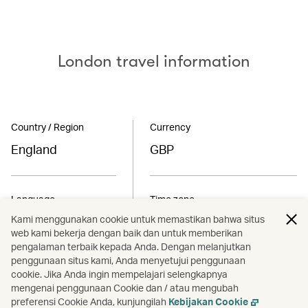
London travel information
Country / Region
Currency
England
GBP
Language
Time zone
English
GMT/ GMT +01:00
Kami menggunakan cookie untuk memastikan bahwa situs
web kami bekerja dengan baik dan untuk memberikan
pengalaman terbaik kepada Anda. Dengan melanjutkan
penggunaan situs kami, Anda menyetujui penggunaan
Airport code
Climate
cookie. Jika Anda ingin mempelajari selengkapnya
mengenai penggunaan Cookie dan / atau mengubah
LHR, LGW
Subtropical oceanic
preferensi Cookie Anda, kunjungilah
Kebijakan Cookie