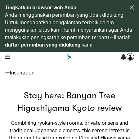
Tingkatkan browser web Anda
Anda menggunakan peramban yang tidak didukung.
Untuk mendapatkan pengalaman terbaik dalam
menggunakan situs kami, kami menyarankan agar Anda
melakukan peningkatan ke peramban terbaru – lihatlah
daftar peramban yang didukung
kami.
open navigation menu
Inspiration
Stay here: Banyan Tree
Higashiyama Kyoto review
Combining ryokan-style rooms, private onsens and
traditional Japanese elements, this serene retreat is
the perfect base for exploring Gion and Higashiyama