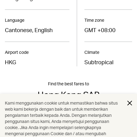
Language
Time zone
Cantonese, English
GMT +08:00
Airport code
Climate
HKG
Subtropical
Find the best fares to
Hong Kong SAR
Kami menggunakan cookie untuk memastikan bahwa situs
web kami bekerja dengan baik dan untuk memberikan
Book now
pengalaman terbaik kepada Anda. Dengan melanjutkan
penggunaan situs kami, Anda menyetujui penggunaan
cookie. Jika Anda ingin mempelajari selengkapnya
mengenai penggunaan Cookie dan / atau mengubah