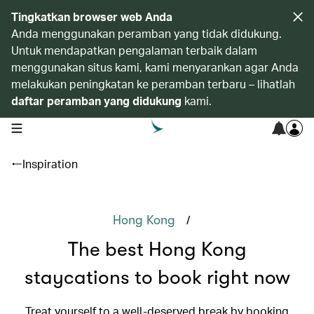
Tingkatkan browser web Anda
Anda menggunakan peramban yang tidak didukung.
Untuk mendapatkan pengalaman terbaik dalam
menggunakan situs kami, kami menyarankan agar Anda
melakukan peningkatan ke peramban terbaru – lihatlah
daftar peramban yang didukung
kami.
open navigation menu
Inspiration
/
Hong Kong
The best Hong Kong
staycations to book right now
Treat yourself to a well-deserved break by booking