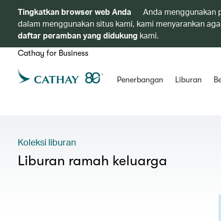
Tingkatkan browser web Anda
Anda menggunakan p
dalam menggunakan situs kami, kami menyarankan agar
daftar peramban yang didukung
kami.
Cathay for Business
Penerbangan
Liburan
Be
Koleksi liburan
Liburan ramah keluarga